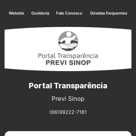
Seção de atalhos e links de ac
Seção de atalhos e links
Ir para o conteúdo [alt+1]
Ir para o menu [alt+2]
Website
Ouvidoria
Fale Conosco
Dúvidas frequentes
Ir para o rodapé [alt+4]
Portal Transparência
Previ Sinop
(66)99222-7181