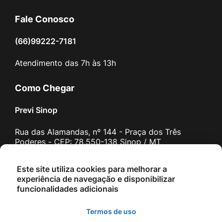
Fale Conosco
(66)99222-7181
Atendimento das 7h às 13h
Como Chegar
Previ Sinop
Rua das Alamandas, nº 144 - Praça dos Três
Poderes - CEP: 78.550-138 Sinop / MT
Responsável
Este site utiliza cookies para melhorar a
experiência de navegação e disponibilizar
Previ Sinop
funcionalidades adicionais
transparencia@previsinop.com.br
Termos de uso